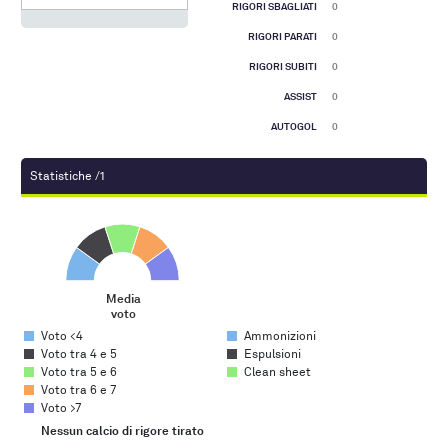
RIGORI SBAGLIATI
0
RIGORI PARATI
0
RIGORI SUBITI
0
ASSIST
0
AUTOGOL
0
Statistiche /1
Media voto
Pie chart with 5 slices.
Media
voto
End of interactive chart.
Voto <4
Ammonizioni
Voto tra 4 e 5
Espulsioni
Voto tra 5 e 6
Clean sheet
Voto tra 6 e 7
Voto >7
Nessun calcio di rigore tirato