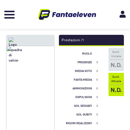
Prestazioni /1
Quot.
RUOLO
Iniziale
PRESENZE
0
N.D.
MEDIA VOTO
0
Quot.
FANTA MEDIA
0
Attuale
N.D.
AMMONIZIONI
0
ESPULSIONI
0
GOL SEGNATI
0
GOL SUBITI
0
RIGORI REALIZZATI
0