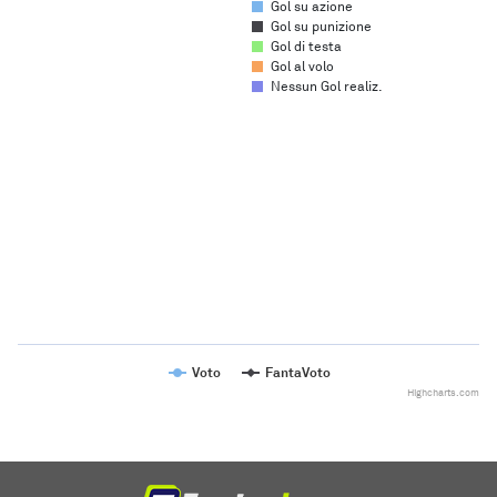
Gol su azione
Gol su punizione
Gol di testa
Gol al volo
Nessun Gol realiz.
Chart
Line chart with 2 lines.
The chart has 1 X axis displaying categories.
The chart has 1 Y axis displaying values. Range: to .
Voto
FantaVoto
Highcharts.com
End of interactive chart.