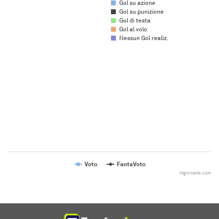
Gol su azione
Gol su punizione
Gol di testa
Gol al volo
Nessun Gol realiz.
Chart
Line chart with 2 lines.
The chart has 1 X axis displaying categories.
The chart has 1 Y axis displaying values. Range: to .
Voto
FantaVoto
Highcharts.com
End of interactive chart.