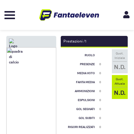
Prestazioni /1
Quot.
RUOLO
Iniziale
PRESENZE
0
N.D.
MEDIA VOTO
0
Quot.
FANTA MEDIA
0
Attuale
N.D.
AMMONIZIONI
0
ESPULSIONI
0
GOL SEGNATI
0
GOL SUBITI
0
RIGORI REALIZZATI
0