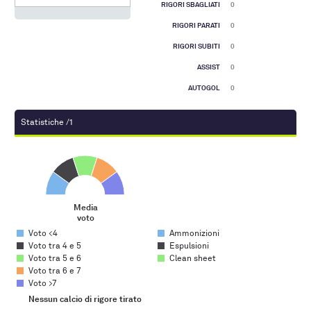
RIGORI SBAGLIATI
0
RIGORI PARATI
0
RIGORI SUBITI
0
ASSIST
0
AUTOGOL
0
Statistiche /1
Media voto
Pie chart with 5 slices.
Media
voto
End of interactive chart.
Voto <4
Ammonizioni
Voto tra 4 e 5
Espulsioni
Voto tra 5 e 6
Clean sheet
Voto tra 6 e 7
Voto >7
Nessun calcio di rigore tirato