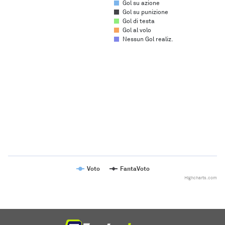
Gol su azione
Gol su punizione
Gol di testa
Gol al volo
Nessun Gol realiz.
Chart
Line chart with 2 lines.
The chart has 1 X axis displaying categories.
The chart has 1 Y axis displaying values. Range: to .
Voto
FantaVoto
Highcharts.com
End of interactive chart.