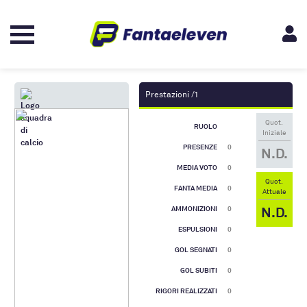
Prestazioni /1
Quot.
RUOLO
Iniziale
PRESENZE
0
N.D.
MEDIA VOTO
0
Quot.
FANTA MEDIA
0
Attuale
N.D.
AMMONIZIONI
0
ESPULSIONI
0
GOL SEGNATI
0
GOL SUBITI
0
RIGORI REALIZZATI
0