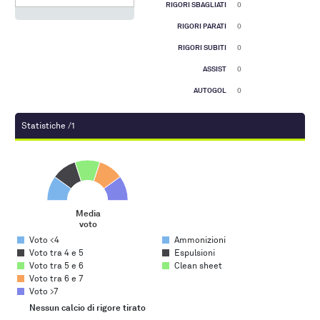
RIGORI SBAGLIATI
0
RIGORI PARATI
0
RIGORI SUBITI
0
ASSIST
0
AUTOGOL
0
Statistiche /1
Media voto
Pie chart with 5 slices.
Media
voto
End of interactive chart.
Voto <4
Ammonizioni
Voto tra 4 e 5
Espulsioni
Voto tra 5 e 6
Clean sheet
Voto tra 6 e 7
Voto >7
Nessun calcio di rigore tirato