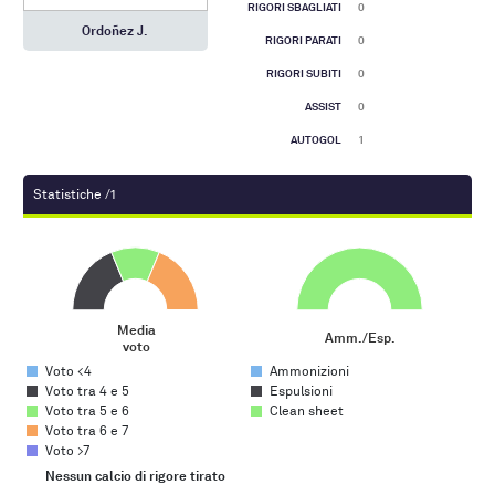
RIGORI SBAGLIATI
0
Ordoñez J.
RIGORI PARATI
0
RIGORI SUBITI
0
ASSIST
0
AUTOGOL
1
Statistiche /1
Media voto
Amm./Esp.
Pie chart with 5 slices.
Pie chart with 3 slices.
Media
Amm./Esp.
voto
End of interactive chart.
End of interactive chart.
Voto <4
Ammonizioni
Voto tra 4 e 5
Espulsioni
Voto tra 5 e 6
Clean sheet
Voto tra 6 e 7
Voto >7
Gol su azione
Nessun calcio di rigore tirato