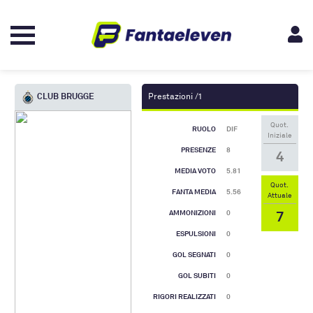
CLUB BRUGGE
Prestazioni /1
Quot.
RUOLO
DIF
Iniziale
PRESENZE
8
4
MEDIA VOTO
5.81
Quot.
FANTA MEDIA
5.56
Attuale
7
AMMONIZIONI
0
ESPULSIONI
0
GOL SEGNATI
0
GOL SUBITI
0
RIGORI REALIZZATI
0