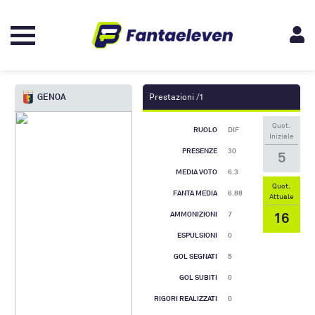
GENOA
Prestazioni /1
Quot.
RUOLO
DIF
Iniziale
PRESENZE
30
5
MEDIA VOTO
6.3
Quot.
FANTA MEDIA
6.88
Attuale
16
AMMONIZIONI
7
ESPULSIONI
0
GOL SEGNATI
5
GOL SUBITI
0
RIGORI REALIZZATI
0