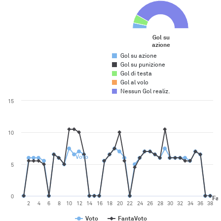
Pie chart with 5 slices.
Gol su
azione
End of interactive chart.
Gol su azione
Gol su punizione
Gol di testa
Gol al volo
Nessun Gol realiz.
Chart
15
Line chart with 2 lines.
The chart has 1 X axis displaying categories. Range: 38 categories.
The chart has 1 Y axis displaying values. Range: 0 to 15.
10
Voto
5
0
Fa
2
4
6
8
10
12
14
16
18
20
22
24
26
28
30
32
34
36
38
Voto
FantaVoto