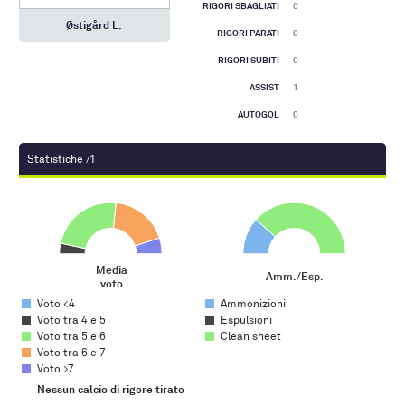
RIGORI SBAGLIATI
0
Østigård L.
RIGORI PARATI
0
RIGORI SUBITI
0
ASSIST
1
AUTOGOL
0
Statistiche /1
Media voto
Amm./Esp.
Pie chart with 5 slices.
Pie chart with 3 slices.
Media
Amm./Esp.
voto
End of interactive chart.
End of interactive chart.
Voto <4
Ammonizioni
Voto tra 4 e 5
Espulsioni
Voto tra 5 e 6
Clean sheet
Voto tra 6 e 7
Voto >7
Gol su azione
Nessun calcio di rigore tirato