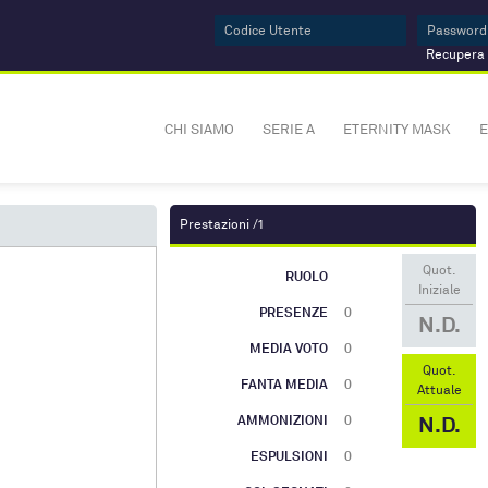
Recupera
CHI SIAMO
SERIE A
ETERNITY MASK
E
Prestazioni /1
Quot.
RUOLO
Iniziale
PRESENZE
0
N.D.
MEDIA VOTO
0
Quot.
FANTA MEDIA
0
Attuale
N.D.
AMMONIZIONI
0
ESPULSIONI
0