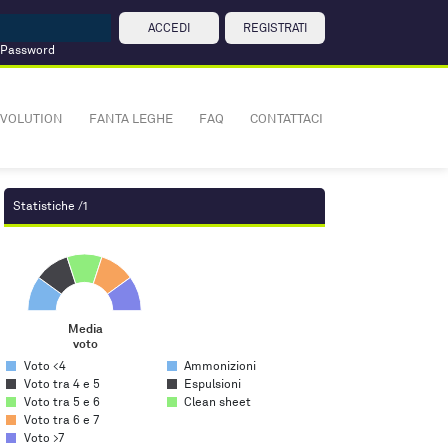
ACCEDI
REGISTRATI
 Password
VOLUTION
FANTA LEGHE
FAQ
CONTATTACI
Statistiche /1
Media voto
Pie chart with 5 slices.
Media
voto
End of interactive chart.
Voto <4
Ammonizioni
Voto tra 4 e 5
Espulsioni
Voto tra 5 e 6
Clean sheet
Voto tra 6 e 7
Voto >7