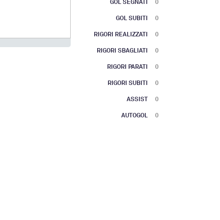
GOL SEGNATI
0
GOL SUBITI
0
RIGORI REALIZZATI
0
RIGORI SBAGLIATI
0
RIGORI PARATI
0
RIGORI SUBITI
0
ASSIST
0
AUTOGOL
0
 with 2 lines.
has 1 X axis displaying categories.
has 1 Y axis displaying values. Range: to .