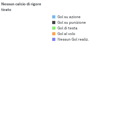
Nessun calcio di rigore
tirato
Gol su azione
Gol su punizione
Gol di testa
Gol al volo
Nessun Gol realiz.