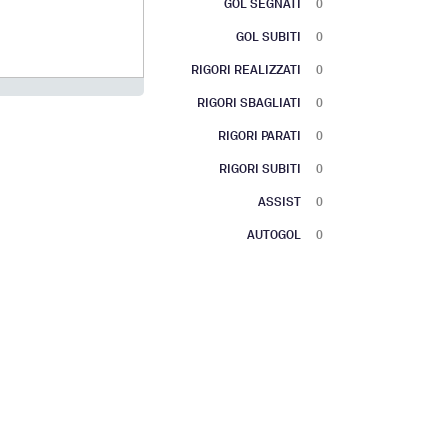
GOL SEGNATI
0
GOL SUBITI
0
RIGORI REALIZZATI
0
RIGORI SBAGLIATI
0
RIGORI PARATI
0
RIGORI SUBITI
0
ASSIST
0
AUTOGOL
0
 with 2 lines.
has 1 X axis displaying categories.
has 1 Y axis displaying values. Range: to .