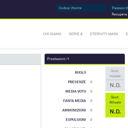
Recupera
CHI SIAMO
SERIE A
ETERNITY MASK
E
Prestazioni /1
Quot.
RUOLO
Iniziale
PRESENZE
0
N.D.
MEDIA VOTO
0
Quot.
FANTA MEDIA
0
Attuale
N.D.
AMMONIZIONI
0
ESPULSIONI
0