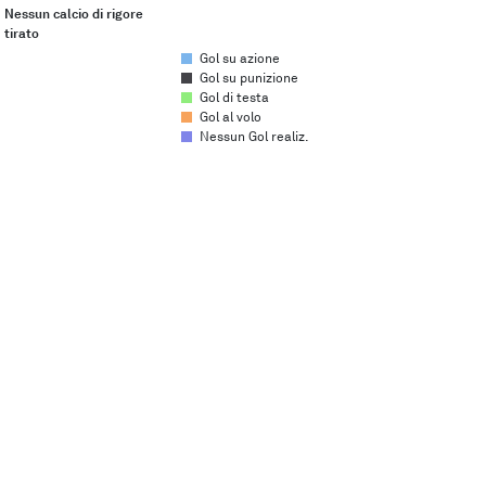
Nessun calcio di rigore
tirato
Gol su azione
Gol su punizione
Gol di testa
Gol al volo
Nessun Gol realiz.