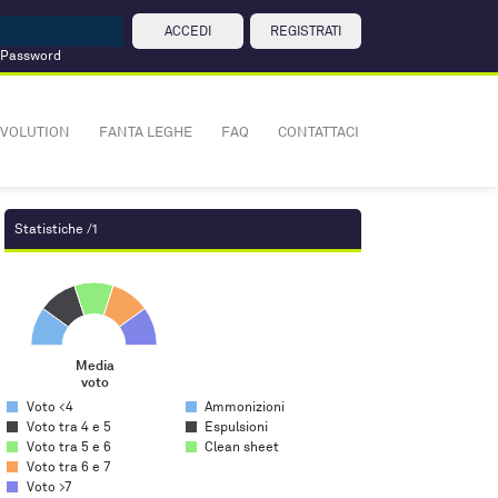
ACCEDI
REGISTRATI
 Password
VOLUTION
FANTA LEGHE
FAQ
CONTATTACI
Statistiche /1
Media voto
Pie chart with 5 slices.
Media
voto
End of interactive chart.
Voto <4
Ammonizioni
Voto tra 4 e 5
Espulsioni
Voto tra 5 e 6
Clean sheet
Voto tra 6 e 7
Voto >7