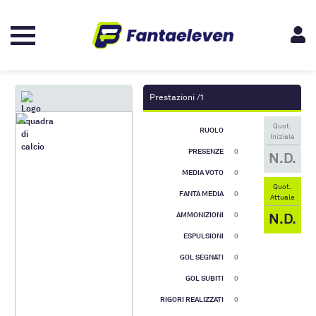
Prestazioni /1
Quot.
RUOLO
Iniziale
PRESENZE
0
N.D.
MEDIA VOTO
0
Quot.
FANTA MEDIA
0
Attuale
N.D.
AMMONIZIONI
0
ESPULSIONI
0
GOL SEGNATI
0
GOL SUBITI
0
RIGORI REALIZZATI
0