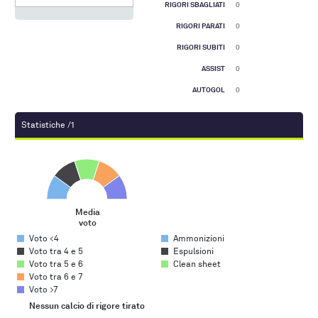
RIGORI SBAGLIATI
0
RIGORI PARATI
0
RIGORI SUBITI
0
ASSIST
0
AUTOGOL
0
Statistiche /1
Media voto
Pie chart with 5 slices.
Media
voto
End of interactive chart.
Voto <4
Ammonizioni
Voto tra 4 e 5
Espulsioni
Voto tra 5 e 6
Clean sheet
Voto tra 6 e 7
Voto >7
Nessun calcio di rigore tirato