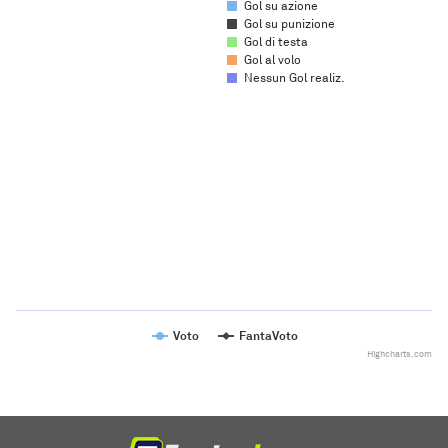
Gol su azione
Gol su punizione
Gol di testa
Gol al volo
Nessun Gol realiz.
Chart
Line chart with 2 lines.
The chart has 1 X axis displaying categories.
The chart has 1 Y axis displaying values. Range: to .
Voto
FantaVoto
Highcharts.com
End of interactive chart.