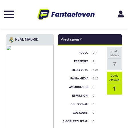
REAL MADRID
Prestazioni /1
Quot.
RUOLO
DIF
Iniziale
PRESENZE
2
7
MEDIA VOTO
6.25
Quot.
FANTA MEDIA
6.25
Attuale
1
AMMONIZIONI
0
ESPULSIONI
0
GOL SEGNATI
0
GOL SUBITI
0
RIGORI REALIZZATI
0