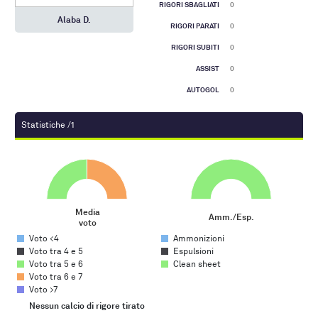
RIGORI SBAGLIATI
0
Alaba D.
RIGORI PARATI
0
RIGORI SUBITI
0
ASSIST
0
AUTOGOL
0
Statistiche /1
Media voto
Amm./Esp.
Pie chart with 5 slices.
Pie chart with 3 slices.
Media
Amm./Esp.
voto
End of interactive chart.
End of interactive chart.
Voto <4
Ammonizioni
Voto tra 4 e 5
Espulsioni
Voto tra 5 e 6
Clean sheet
Voto tra 6 e 7
Voto >7
Gol su azione
Nessun calcio di rigore tirato