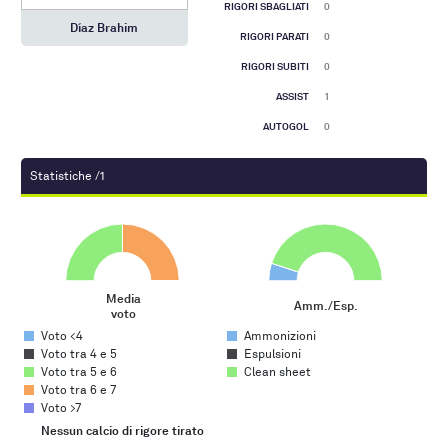
RIGORI SBAGLIATI
0
Díaz Brahim
RIGORI PARATI
0
RIGORI SUBITI
0
ASSIST
1
AUTOGOL
0
Statistiche /1
Media voto
Amm./Esp.
Pie chart with 5 slices.
Pie chart with 3 slices.
Media
Amm./Esp.
voto
End of interactive chart.
End of interactive chart.
Voto <4
Ammonizioni
Voto tra 4 e 5
Espulsioni
Voto tra 5 e 6
Clean sheet
Voto tra 6 e 7
Voto >7
Gol su azione
Nessun calcio di rigore tirato