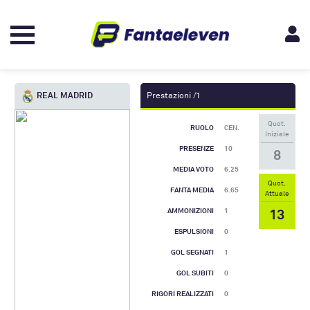
REAL MADRID
Prestazioni /1
Quot.
RUOLO
CEN.
Iniziale
PRESENZE
10
8
MEDIA VOTO
6.25
Quot.
FANTA MEDIA
6.65
Attuale
13
AMMONIZIONI
1
ESPULSIONI
0
GOL SEGNATI
1
GOL SUBITI
0
RIGORI REALIZZATI
0