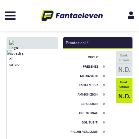
Prestazioni /1
Quot.
RUOLO
Iniziale
PRESENZE
0
N.D.
MEDIA VOTO
0
Quot.
FANTA MEDIA
0
Attuale
N.D.
AMMONIZIONI
0
ESPULSIONI
0
GOL SEGNATI
0
GOL SUBITI
0
RIGORI REALIZZATI
0