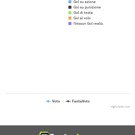
Gol su azione
Gol su punizione
Gol di testa
Gol al volo
Nessun Gol realiz.
Chart
Line chart with 2 lines.
The chart has 1 X axis displaying categories.
The chart has 1 Y axis displaying values. Range: to .
Voto
FantaVoto
Highcharts.com
End of interactive chart.