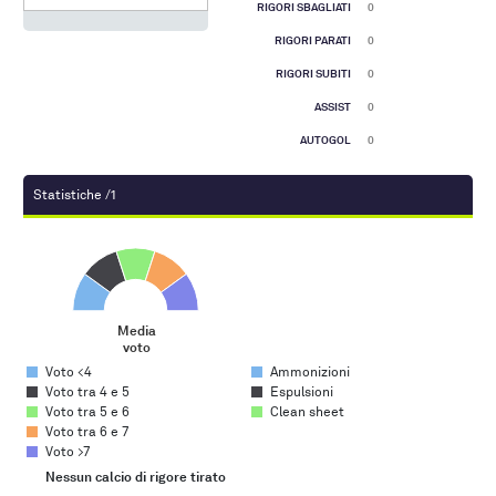
RIGORI SBAGLIATI
0
RIGORI PARATI
0
RIGORI SUBITI
0
ASSIST
0
AUTOGOL
0
Statistiche /1
Media voto
Pie chart with 5 slices.
Media
voto
End of interactive chart.
Voto <4
Ammonizioni
Voto tra 4 e 5
Espulsioni
Voto tra 5 e 6
Clean sheet
Voto tra 6 e 7
Voto >7
Nessun calcio di rigore tirato