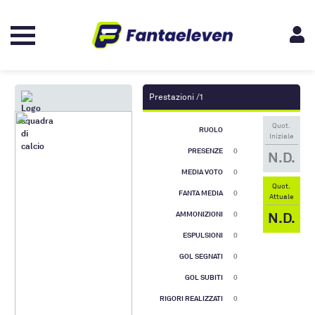
Prestazioni /1
Quot.
RUOLO
Iniziale
PRESENZE
0
N.D.
MEDIA VOTO
0
Quot.
FANTA MEDIA
0
Attuale
N.D.
AMMONIZIONI
0
ESPULSIONI
0
GOL SEGNATI
0
GOL SUBITI
0
RIGORI REALIZZATI
0