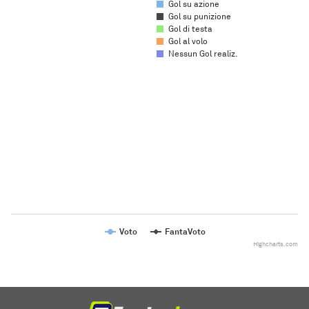
Gol su azione
Gol su punizione
Gol di testa
Gol al volo
Nessun Gol realiz.
Chart
Line chart with 2 lines.
The chart has 1 X axis displaying categories.
The chart has 1 Y axis displaying values. Range: to .
Voto
FantaVoto
Highcharts.com
End of interactive chart.