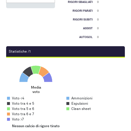
RIGORI SBAGLIATI
0
RIGORI PARATI
0
RIGORI SUBITI
0
ASSIST
0
AUTOGOL
0
Statistiche /1
Media voto
Pie chart with 5 slices.
Media
voto
End of interactive chart.
Voto <4
Ammonizioni
Voto tra 4 e 5
Espulsioni
Voto tra 5 e 6
Clean sheet
Voto tra 6 e 7
Voto >7
Nessun calcio di rigore tirato