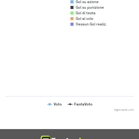
Gol su azione
Gol su punizione
Gol di testa
Gol al volo
Nessun Gol realiz.
Chart
Line chart with 2 lines.
The chart has 1 X axis displaying categories.
The chart has 1 Y axis displaying values. Range: to .
Voto
FantaVoto
Highcharts.com
End of interactive chart.