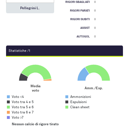
RIGORI SBAGLIATI
0
Pellegrini L.
RIGORI PARATI
0
RIGORI SUBITI
0
ASSIST
0
AUTOGOL
0
Statistiche /1
Media voto
Amm./Esp.
Pie chart with 5 slices.
Pie chart with 3 slices.
Media
Amm./Esp.
voto
End of interactive chart.
End of interactive chart.
Voto <4
Ammonizioni
Voto tra 4 e 5
Espulsioni
Voto tra 5 e 6
Clean sheet
Voto tra 6 e 7
Voto >7
Gol su azione
Nessun calcio di rigore tirato