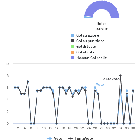
Pie chart with 5 slices.
Gol su
azione
End of interactive chart.
Gol su azione
Gol su punizione
Gol di testa
Gol al volo
Nessun Gol realiz.
Chart
10
Line chart with 2 lines.
The chart has 1 X axis displaying categories. Range: 38 categories.
8
FantaVoto
The chart has 1 Y axis displaying values. Range: 0 to 10.
Voto
6
4
2
0
2
4
6
8
10
12
14
16
18
20
22
24
26
28
30
32
34
36
38
Voto
FantaVoto