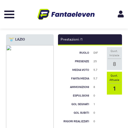
LAZIO
Prestazioni /1
Quot.
RUOLO
DIF
Iniziale
PRESENZE
25
8
MEDIA VOTO
5.7
Quot.
FANTA MEDIA
5.7
Attuale
1
AMMONIZIONI
8
ESPULSIONI
0
GOL SEGNATI
1
GOL SUBITI
0
RIGORI REALIZZATI
0