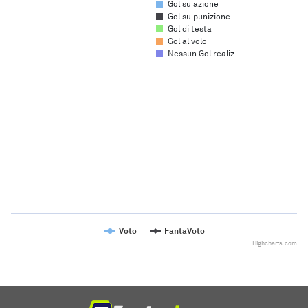
Gol su azione
Gol su punizione
Gol di testa
Gol al volo
Nessun Gol realiz.
Chart
Line chart with 2 lines.
The chart has 1 X axis displaying categories.
The chart has 1 Y axis displaying values. Range: to .
Voto
FantaVoto
Highcharts.com
End of interactive chart.