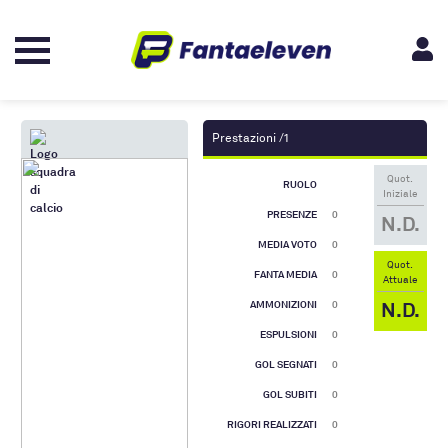
Prestazioni /1
Quot.
RUOLO
Iniziale
PRESENZE
0
N.D.
MEDIA VOTO
0
Quot.
FANTA MEDIA
0
Attuale
N.D.
AMMONIZIONI
0
ESPULSIONI
0
GOL SEGNATI
0
GOL SUBITI
0
RIGORI REALIZZATI
0