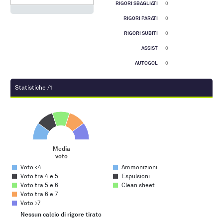
RIGORI SBAGLIATI
0
RIGORI PARATI
0
RIGORI SUBITI
0
ASSIST
0
AUTOGOL
0
Statistiche /1
Media voto
Pie chart with 5 slices.
Media
voto
End of interactive chart.
Voto <4
Ammonizioni
Voto tra 4 e 5
Espulsioni
Voto tra 5 e 6
Clean sheet
Voto tra 6 e 7
Voto >7
Nessun calcio di rigore tirato