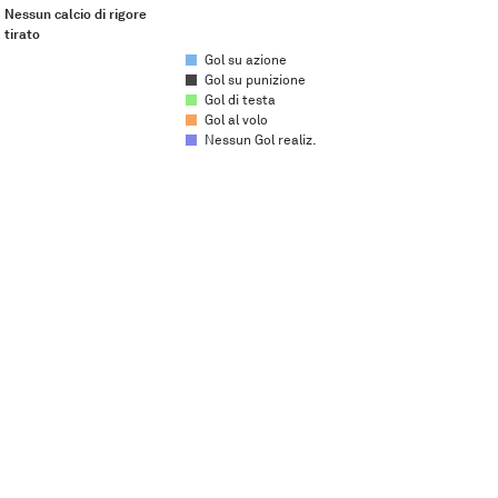
Nessun calcio di rigore
tirato
Gol su azione
Gol su punizione
Gol di testa
Gol al volo
Nessun Gol realiz.