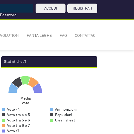
ACCEDI
REGISTRATI
 Password
VOLUTION
FANTA LEGHE
FAQ
CONTATTACI
Statistiche /1
Media voto
Pie chart with 5 slices.
Media
voto
End of interactive chart.
Voto <4
Ammonizioni
Voto tra 4 e 5
Espulsioni
Voto tra 5 e 6
Clean sheet
Voto tra 6 e 7
Voto >7