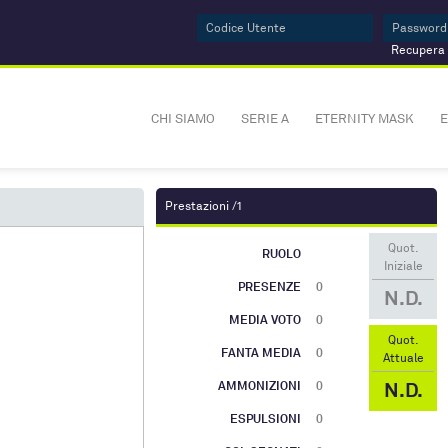
Recupera
CHI SIAMO
SERIE A
ETERNITY MASK
E
Prestazioni /1
Quot.
RUOLO
Iniziale
PRESENZE
0
N.D.
MEDIA VOTO
0
Quot.
FANTA MEDIA
0
Attuale
N.D.
AMMONIZIONI
0
ESPULSIONI
0