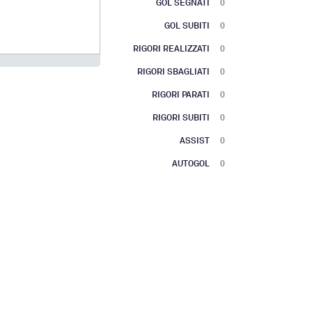
GOL SEGNATI
0
GOL SUBITI
0
RIGORI REALIZZATI
0
RIGORI SBAGLIATI
0
RIGORI PARATI
0
RIGORI SUBITI
0
ASSIST
0
AUTOGOL
0
 with 2 lines.
has 1 X axis displaying categories.
has 1 Y axis displaying values. Range: to .