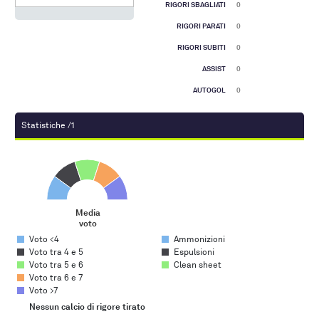
RIGORI SBAGLIATI
0
RIGORI PARATI
0
RIGORI SUBITI
0
ASSIST
0
AUTOGOL
0
Statistiche /1
Media voto
Pie chart with 5 slices.
Media
voto
End of interactive chart.
Voto <4
Ammonizioni
Voto tra 4 e 5
Espulsioni
Voto tra 5 e 6
Clean sheet
Voto tra 6 e 7
Voto >7
Nessun calcio di rigore tirato