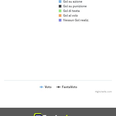
Gol su azione
Gol su punizione
Gol di testa
Gol al volo
Nessun Gol realiz.
Chart
Line chart with 2 lines.
The chart has 1 X axis displaying categories.
The chart has 1 Y axis displaying values. Range: to .
Voto
FantaVoto
Highcharts.com
End of interactive chart.