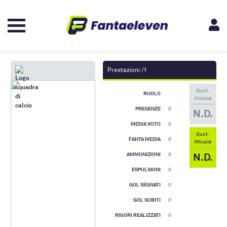
Prestazioni /1
Quot.
RUOLO
Iniziale
PRESENZE
0
N.D.
MEDIA VOTO
0
Quot.
FANTA MEDIA
0
Attuale
N.D.
AMMONIZIONI
0
ESPULSIONI
0
GOL SEGNATI
0
GOL SUBITI
0
RIGORI REALIZZATI
0