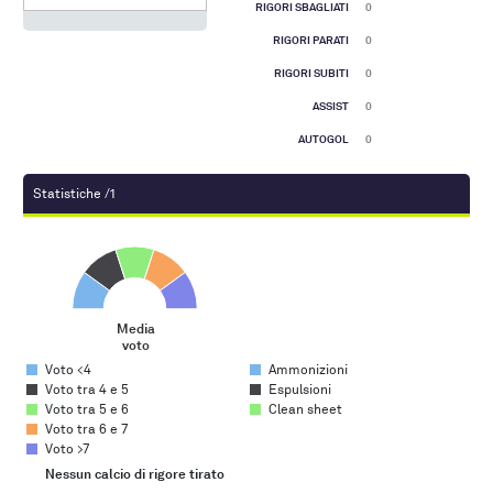
RIGORI SBAGLIATI
0
RIGORI PARATI
0
RIGORI SUBITI
0
ASSIST
0
AUTOGOL
0
Statistiche /1
Media voto
Pie chart with 5 slices.
Media
voto
End of interactive chart.
Voto <4
Ammonizioni
Voto tra 4 e 5
Espulsioni
Voto tra 5 e 6
Clean sheet
Voto tra 6 e 7
Voto >7
Nessun calcio di rigore tirato