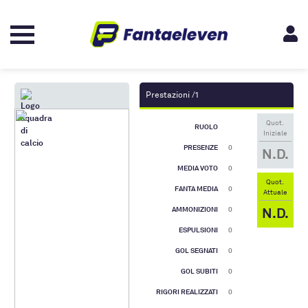
Prestazioni /1
Quot.
RUOLO
Iniziale
PRESENZE
0
N.D.
MEDIA VOTO
0
Quot.
FANTA MEDIA
0
Attuale
N.D.
AMMONIZIONI
0
ESPULSIONI
0
GOL SEGNATI
0
GOL SUBITI
0
RIGORI REALIZZATI
0