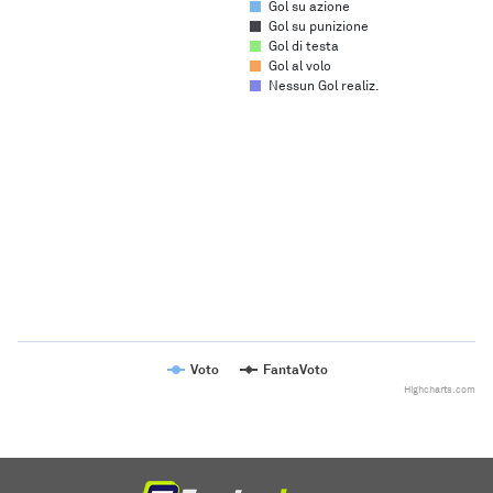
Gol su azione
Gol su punizione
Gol di testa
Gol al volo
Nessun Gol realiz.
Chart
Line chart with 2 lines.
The chart has 1 X axis displaying categories.
The chart has 1 Y axis displaying values. Range: to .
Voto
FantaVoto
Highcharts.com
End of interactive chart.