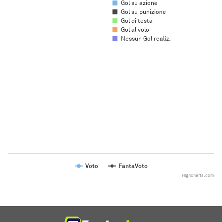
Gol su azione
Gol su punizione
Gol di testa
Gol al volo
Nessun Gol realiz.
Chart
Line chart with 2 lines.
The chart has 1 X axis displaying categories.
The chart has 1 Y axis displaying values. Range: to .
Voto
FantaVoto
Highcharts.com
End of interactive chart.