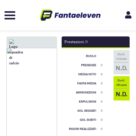
Prestazioni /1
Quot.
RUOLO
Iniziale
PRESENZE
0
N.D.
MEDIA VOTO
0
Quot.
FANTA MEDIA
0
Attuale
N.D.
AMMONIZIONI
0
ESPULSIONI
0
GOL SEGNATI
0
GOL SUBITI
0
RIGORI REALIZZATI
0