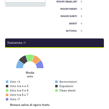
RIGORI SBAGLIATI
0
RIGORI PARATI
0
RIGORI SUBITI
0
ASSIST
0
AUTOGOL
0
Statistiche /1
Media voto
Pie chart with 5 slices.
Media
voto
End of interactive chart.
Voto <4
Ammonizioni
Voto tra 4 e 5
Espulsioni
Voto tra 5 e 6
Clean sheet
Voto tra 6 e 7
Voto >7
Nessun calcio di rigore tirato